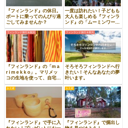
『フィンランド』の休日。
一度は訪れたい！子どもも
ボートに乗ってのんびり過
大人も楽しめる『フィンラ
ごしてみませんか？
ンド』の「ムーミンワール
ド」
フィンランド旅行＆観光
フィンランド旅行＆観光
『フィンランド』の「m a
そろそろフィンランドへ行
r i m e k k o」。マリメッ
きたい！そんなあなたの夢
コの生地を使って、自宅の
叶います。
インテリアをセンスアッ
お土産
お土産
プ！
『フィンランド』で手に入
『フィンランド』で掘出し