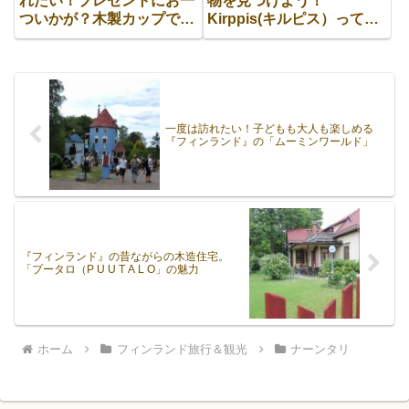
れたい！プレゼントにお一
物を見つけよう！
ついかが？木製カップで幸
Kirppis(キルピス）って
福に。
何！？
一度は訪れたい！子どもも大人も楽しめる
『フィンランド』の「ムーミンワールド」
『フィンランド』の昔ながらの木造住宅。
「プータロ（P U U T A L O」の魅力
ホーム
フィンランド旅行＆観光
ナーンタリ