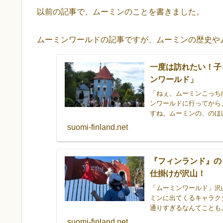
以前の記事で、ムーミンのことを書きました。
ムーミンワールドの記事ですが、ムーミンの歴史や
一度は訪れたい！子
ンワールド」
「ねぇ、ムーミンこっち
ンワールドに行ってから
すね。ムーミンの、のほ
ているムーミンは、フィ
suomi-finland.net
は、一度は訪れてみたい
『フィンランド』の
仕掛けが沢山！
「ムーミンワールド」沢
ミンに出てくるキャラク
通りすぎるなんてことも
ムーミンの世界に、今日
suomi-finland.net