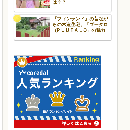
は？？
『フィンランド』の昔なが
らの木造住宅。「プータロ
（P U U T A L O」の魅力