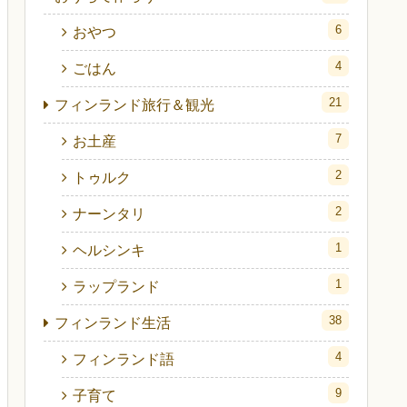
6
おやつ
4
ごはん
21
フィンランド旅行＆観光
7
お土産
2
トゥルク
2
ナーンタリ
1
ヘルシンキ
1
ラップランド
38
フィンランド生活
4
フィンランド語
9
子育て