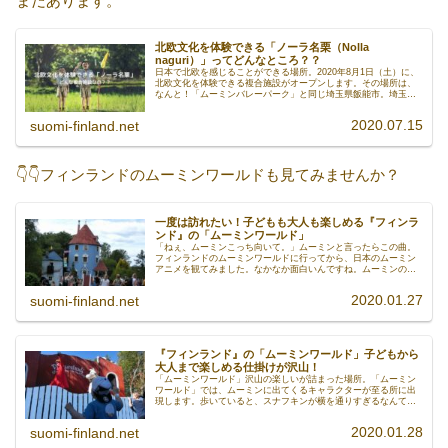
まだあります。
北欧文化を体験できる「ノーラ名栗（Nolla
naguri）」ってどんなところ？？
日本で北欧を感じることができる場所。2020年8月1日（土）に、
北欧文化を体験できる複合施設がオープンします。その場所は、
なんと！「ムーミンバレーパーク」と同じ埼玉県飯能市。埼玉に
お住いの方が羨ましいです。今日は、どんな施設がOPENするの
か、詳しくリサーチしていきます！
2020.07.15
suomi-finland.net
👇👇フィンランドのムーミンワールドも見てみませんか？
一度は訪れたい！子どもも大人も楽しめる『フィンラ
ンド』の「ムーミンワールド」
「ねぇ、ムーミンこっち向いて。」ムーミンと言ったらこの曲。
フィンランドのムーミンワールドに行ってから、日本のムーミン
アニメを観てみました。なかなか面白いんですね。ムーミンの、
のほほんとしたおっとりキャラって癒されます。日本人にも愛さ
れているムーミンは、フィンランド生まれ。フィンランドに行っ
2020.01.27
suomi-finland.net
たらムーミンワールドは、一度は訪れてみたい場所ですね。
『フィンランド』の「ムーミンワールド」子どもから
大人まで楽しめる仕掛けが沢山！
「ムーミンワールド」沢山の楽しいが詰まった場所。「ムーミン
ワールド」では、ムーミンに出てくるキャラクターが至る所に出
現します。歩いていると、スナフキンが横を通りすぎるなんてこ
とも。自分もムーミン一家の仲間入りをした気分になれるんで
す。ムーミンの世界に、今日もどっぷり浸かってみませんか？
2020.01.28
suomi-finland.net