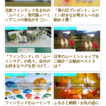
北欧フィンランド生まれの
「母の日プレゼント」ムー
「ムーミン」現代版ムーミ
ミン好きなお母さんへのお
ンアニメの進化がすごいん
勧め２選！
です！
ムーミン情報＆グッズ
ムーミン情報＆グッズ
『フィンランド』の「ムー
日本のムーミンショップを
ミンマグ」の色々。自分の
ご紹介！お勧めベスト３
お好きなマグを見つけてみ
は？
ませんか？
ムーミン情報＆グッズ
ムーミン情報＆グッズ
フィンランドのムーミンラ
ふるさと納税！お礼の品に