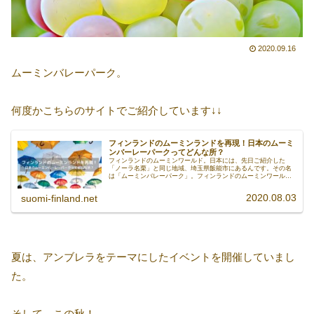
2020.09.16
ムーミンバレーパーク。
何度かこちらのサイトでご紹介しています↓↓
フィンランドのムーミンランドを再現！日本のムーミ
ンバーレーパークってどんな所？
フィンランドのムーミンワールド。日本には、先日ご紹介した
「ノーラ名栗」と同じ地域、埼玉県飯能市にあるんです。その名
は「ムーミンバレーパーク」。フィンランドのムーミンワールド
を再現しているというだけあって、自然に囲まれたのどかな場所
にあります。今日は、ムーミン好き必見「ムーミンバレーパー
2020.08.03
suomi-finland.net
ク」のご紹介です。
夏は、アンブレラをテーマにしたイベントを開催していまし
た。
そして、この秋！