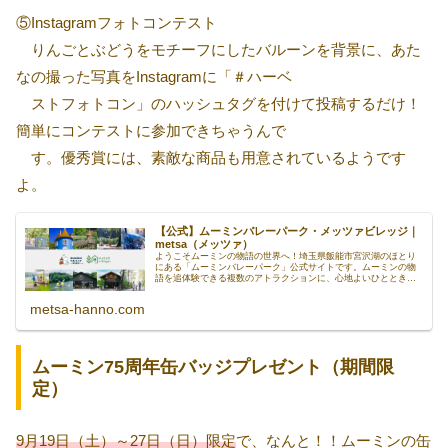
⑤Instagramフォトコンテスト
りんごとぶどうをモチーフにしたバルーンを背景に、あた
なの撮った写真をInstagramに「＃ハーベ
ストフォトコン」のハッシュタグを付けて投稿するだけ！
簡単にコンテストに参加できちゃうんで
す。優秀賞には、素敵な商品も用意されているようです
よ。
【公式】ムーミンバレーパーク・メッツァビレッジ｜
metsa（メッツァ）
ようこそムーミンの物語の世界へ！埼玉県飯能市宮沢湖のほとり
にある「ムーミンバレーパーク」公式サイトです。ムーミンの物
語を追体験できる複数のアトラクションに、心地よいひとときを
のんびりと過ごせる大自然。1日中親子で満喫できるテーマパーク
です。
metsa-hanno.com
ムーミン75周年缶バッジプレゼント（期間限
定）
9月19日（土）～27日（日）限定
で、なんと！！ムーミンの缶