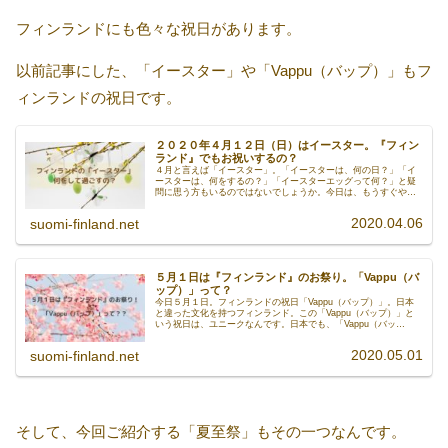
フィンランドにも色々な祝日があります。
以前記事にした、「イースター」や「Vappu（バップ）」もフ
ィンランドの祝日です。
２０２０年４月１２日（日）はイースター。『フィン
ランド』でもお祝いするの？
４月と言えば「イースター」。「イースターは、何の日？」「イ
ースターは、何をするの？」「イースターエッグって何？」と疑
問に思う方もいるのではないでしょうか。今日は、もうすぐやっ
てくる「イースター」のお話です。今週末１２日（日）のおうち
時間は、「イースター」のお祝いをして過ごしてみてはいかがで
2020.04.06
suomi-finland.net
すか？
５月１日は『フィンランド』のお祭り。「Vappu（バ
ップ）」って？
今日５月１日。フィンランドの祝日「Vappu（バップ）」。日本
と違った文化を持つフィンランド。この「Vappu（バップ）」と
いう祝日は、ユニークなんです。日本でも、「Vappu（バッ
プ）」のような祝日があったらいいなぁなんて思ってしまうか
も！？今日は、フィンランドの祝日「Vappu（バップ）」のお話
2020.05.01
suomi-finland.net
です。
そして、今回ご紹介する「夏至祭」もその一つなんです。