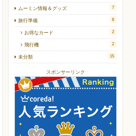
7
ムーミン情報＆グッズ
8
旅行準備
2
お得なカード
2
飛行機
15
未分類
スポンサーリンク