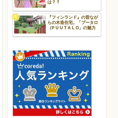
は？？
『フィンランド』の昔なが
らの木造住宅。「プータロ
（P U U T A L O」の魅力