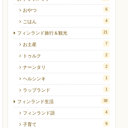
6
おやつ
4
ごはん
21
フィンランド旅行＆観光
7
お土産
2
トゥルク
2
ナーンタリ
1
ヘルシンキ
1
ラップランド
38
フィンランド生活
4
フィンランド語
9
子育て