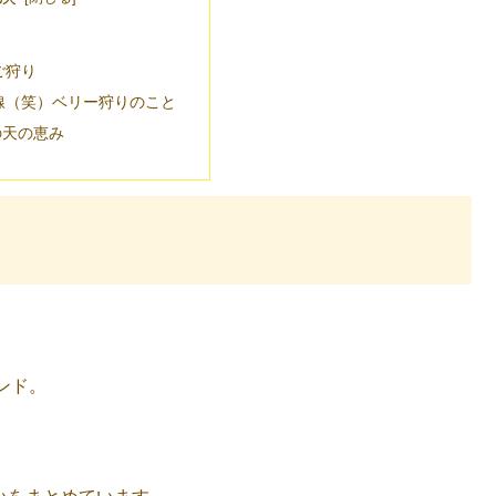
ご狩り
線（笑）ベリー狩りのこと
の天の恵み
ンド。