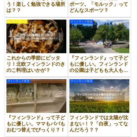
う！楽しく勉強できる場所
ポーツ。「モルック」って
は？？
どんなスポーツ？
おうちで作ろう
フィンランド生活
これからの季節にピッタ
『フィンランド』って子ど
リ！北欧フィンランドのき
もに優しい。フィンランド
のこ料理はいかが？
の公園は子どもも大人も楽
しめる！？
フィンランド生活
フィンランド生活
『フィンランド』って子ど
フィンランドでは太陽が沈
もに優しい。ママもパパも
まない！？「白夜」ってな
おむつ替えでびっくり？！
んだろう？？