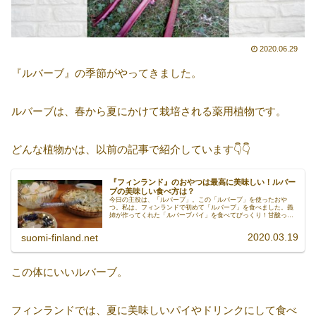
2020.06.29
『ルバーブ』の季節がやってきました。
ルバーブは、春から夏にかけて栽培される薬用植物です。
どんな植物かは、以前の記事で紹介しています👇👇
『フィンランド』のおやつは最高に美味しい！ルバー
ブの美味しい食べ方は？
今日の主役は、「ルバーブ」。この「ルバーブ」を使ったおや
つ。私は、フィンランドで初めて「ルバーブ」を食べました。義
姉が作ってくれた「ルバーブパイ」を食べてびっくり！甘酸っぱ
くスッキリとした味が、やみつきになるんです。フィンランドの
天の恵み「ルバーブ」。今日は、「ルバーブ」を使ったパイのご
2020.03.19
suomi-finland.net
紹介です。
この体にいいルバーブ。
フィンランドでは、夏に美味しいパイやドリンクにして食べ